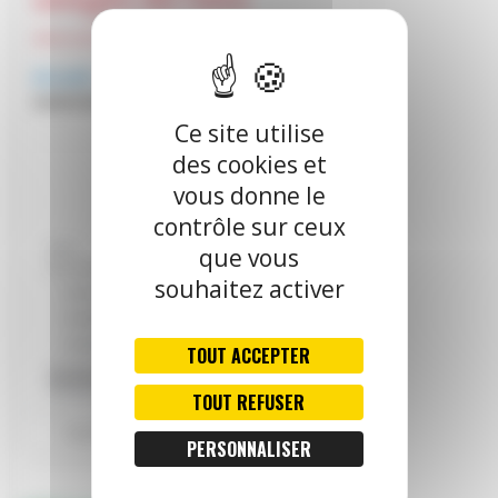
Ce site utilise
des cookies et
vous donne le
contrôle sur ceux
que vous
souhaitez activer
TOUT ACCEPTER
TOUT REFUSER
PERSONNALISER