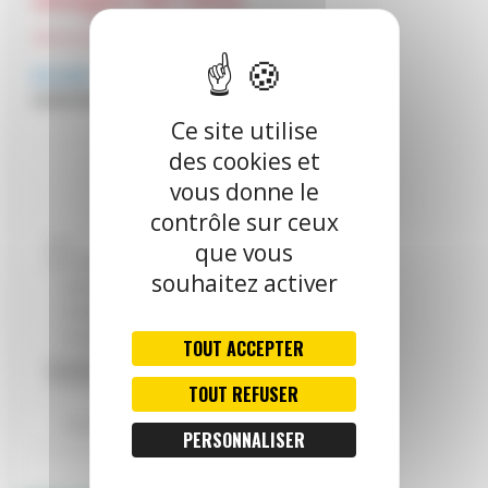
Ce site utilise
des cookies et
vous donne le
contrôle sur ceux
que vous
souhaitez activer
TOUT ACCEPTER
TOUT REFUSER
PERSONNALISER