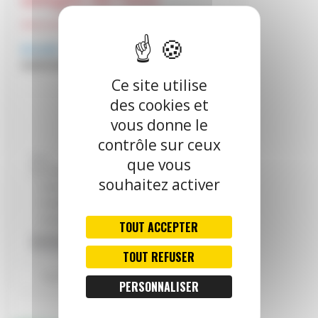
Ce site utilise
des cookies et
vous donne le
contrôle sur ceux
que vous
souhaitez activer
TOUT ACCEPTER
TOUT REFUSER
PERSONNALISER