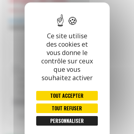
Ce site utilise
des cookies et
vous donne le
contrôle sur ceux
que vous
souhaitez activer
TOUT ACCEPTER
TOUT REFUSER
PERSONNALISER