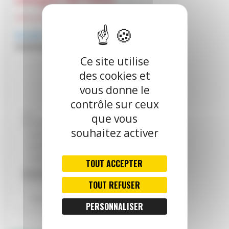
Ce site utilise
des cookies et
vous donne le
contrôle sur ceux
que vous
souhaitez activer
TOUT ACCEPTER
TOUT REFUSER
PERSONNALISER