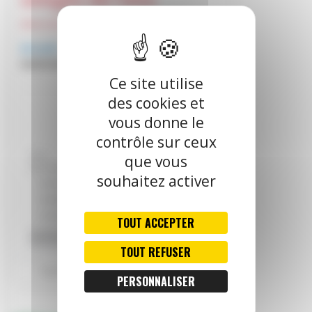
Ce site utilise
des cookies et
vous donne le
contrôle sur ceux
que vous
souhaitez activer
TOUT ACCEPTER
TOUT REFUSER
PERSONNALISER