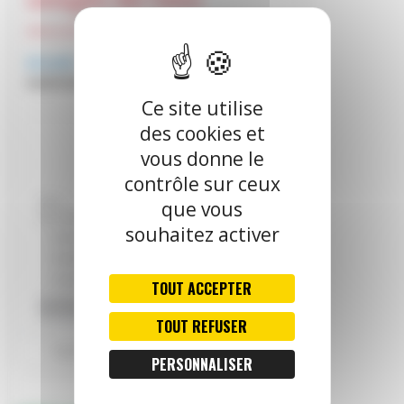
Ce site utilise
des cookies et
vous donne le
contrôle sur ceux
que vous
souhaitez activer
TOUT ACCEPTER
TOUT REFUSER
PERSONNALISER