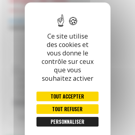
Ce site utilise
des cookies et
vous donne le
contrôle sur ceux
que vous
souhaitez activer
TOUT ACCEPTER
TOUT REFUSER
PERSONNALISER