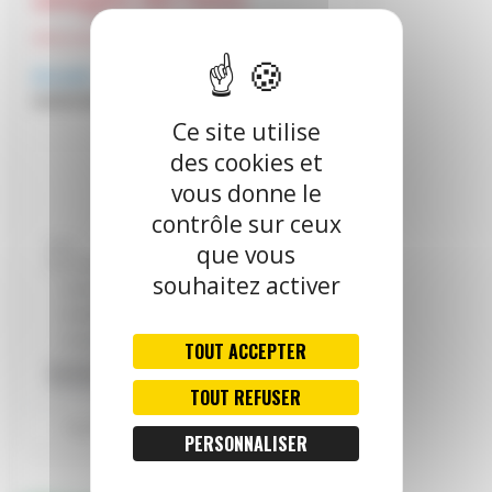
Ce site utilise
des cookies et
vous donne le
contrôle sur ceux
que vous
souhaitez activer
TOUT ACCEPTER
TOUT REFUSER
PERSONNALISER