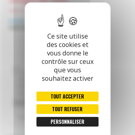
Ce site utilise
des cookies et
vous donne le
contrôle sur ceux
que vous
souhaitez activer
TOUT ACCEPTER
TOUT REFUSER
PERSONNALISER