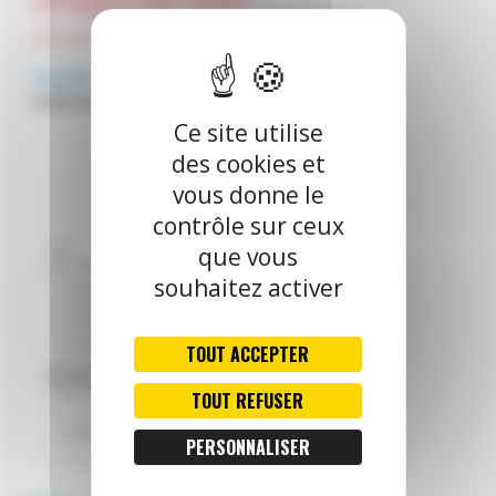
Ce site utilise
des cookies et
vous donne le
contrôle sur ceux
que vous
souhaitez activer
TOUT ACCEPTER
TOUT REFUSER
PERSONNALISER