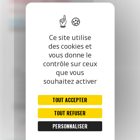
Ce site utilise
des cookies et
vous donne le
contrôle sur ceux
que vous
souhaitez activer
TOUT ACCEPTER
TOUT REFUSER
PERSONNALISER