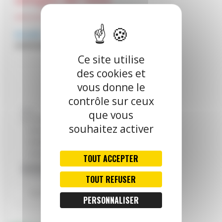
Ce site utilise
des cookies et
vous donne le
contrôle sur ceux
que vous
souhaitez activer
TOUT ACCEPTER
TOUT REFUSER
PERSONNALISER