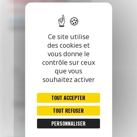
Ce site utilise
des cookies et
vous donne le
contrôle sur ceux
que vous
souhaitez activer
TOUT ACCEPTER
TOUT REFUSER
PERSONNALISER