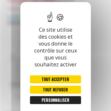
Ce site utilise
des cookies et
vous donne le
contrôle sur ceux
que vous
souhaitez activer
TOUT ACCEPTER
TOUT REFUSER
PERSONNALISER