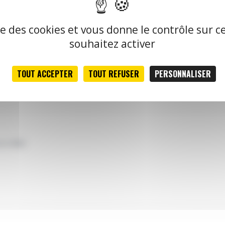
ise des cookies et vous donne le contrôle sur 
souhaitez activer
té (QPC) ?
TOUT ACCEPTER
TOUT REFUSER
PERSONNALISER
 civile)