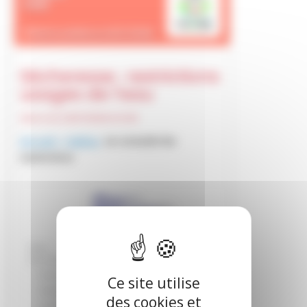
Ce site utilise
des cookies et