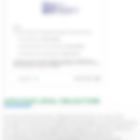
AFFICHAGE LÉGAL OBLIGATOIRE
Arrêté préfectoral inter-départemental du 20 mai 2026
mettant en demeure l'établissement public du marais poitevin
(EPMP), en tant qu'Organisme Unique de Gestion Collective,
de déposer une demande d'autorisation unique de
prélèvement et portant approbation du Plan Annuel de