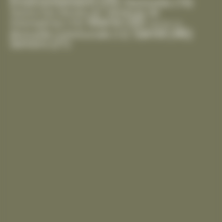
Environnement
(35)
Festivités
(19)
Handicap
(8)
Gestion Des Déchets
(6)
Mairie
(30)
Intempéries
(10)
Marché
(2)
Santé
(46)
Mutuelle Communale
(12)
Seniors
(21)