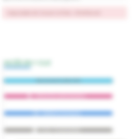
Impossible de trouver la fiche : R55938.xml
ACCÈS EN 1 CLIC
Abonnement Lettre-Info
Démarches administratives
Bulletins municipaux
École - Portail familles