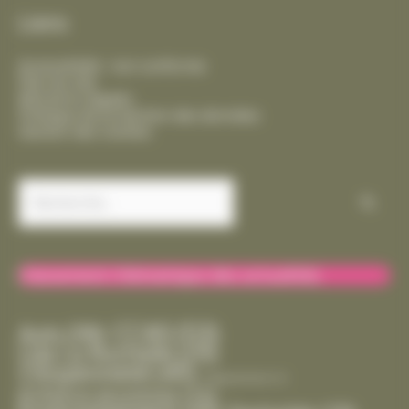
Liens
Accessibilité : non conforme
Plan du site
Mentions légales
Politique de protection des données
Gestion des cookies
Rechercher :
Classement thématique des actualités
CCAS
(53)
Avis
(39)
Cda La Rochelle
(29)
Citoyenneté
(45)
Département
(1)
Enfance-Jeunesse
(15)