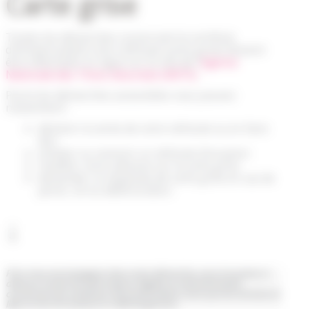
Carte grise
Toutes les démarches concernant le certificat
d’immatriculation d’un véhicule (carte grise) doivent
être effectuées en ligne sur le site de l’
Agence
Nationale des Titres Sécurisés (ANTS)
.
Parmi les démarches accessibles vous pouvez
notamment :
déclarer la vente de votre véhicule ou en faire
don
acheter ou recevoir un véhicule d’occasion
modifier votre adresse sur la carte grise
demander un duplicata de carte grise en cas de
perte, vol ou détérioration.
↓
Pour vous accompagner dans votre démarche, vous trouverez ci-
dessous toutes les informations légales et administratives
concernant les certificats d’immatriculation ainsi que les services en
ligne et les formulaires en téléchargement.