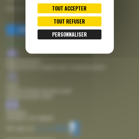
TOUT ACCEPTER
Nous contacter
TOUT REFUSER
FERMER
PERSONNALISER
Accessibilité
Mairie de Thairé
Stationnement
Stationnement adapté dans l'établissement
Accès
Chemin d'accès de plain pied
Entrée de plain pied
Sanitaire
Sanitaire non adapté
Voir plus sur