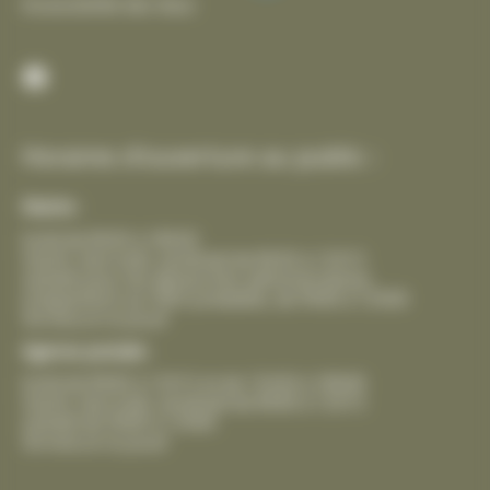
Accessibilité des lieux
Facebook
Horaires d’ouverture au public :
Mairie :
lundi de 8h30 à 18h30
mardi, mercredi, vendredi de 8h30 à 12h15
samedi pour les démarches administratives,
uniquement sur RDV préalable, de 9h00 à 12h00
fermeture le jeudi
Agence postale :
lundi de 8h00 à 12h15 et de 13h30 à 18h00
mardi, mercredi, vendredi de 8h00 à 12h15
samedi de 9h00 à 12h00
fermeture le jeudi