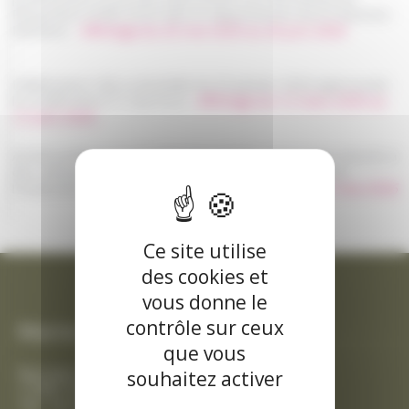
Répartition (PAR) 2026 dans le département de la Charente-
Maritime -
Affichage du 26 mai 2026 au 26 juin 2026
Délibération CdA La Rochelle du 29 janvier 2026 approuvant
la modification n° 2 du PLUi -
Affichage du 12 mars 2026 au
12 avril 2026
Arrêté préfectoral AP26EB156 portant autorisation d'accès à
des chemins privés et agricoles pour la protection de
l'Oedicnème criard -
Affichage du 6 mars 2026 au 6 mai 2026
Ce site utilise
des cookies et
vous donne le
contrôle sur ceux
Mairie de Thairé
que vous
Rue Jean Coyttar
souhaitez activer
17290 THAIRÉ
Tél. : 05 46 56 17 14