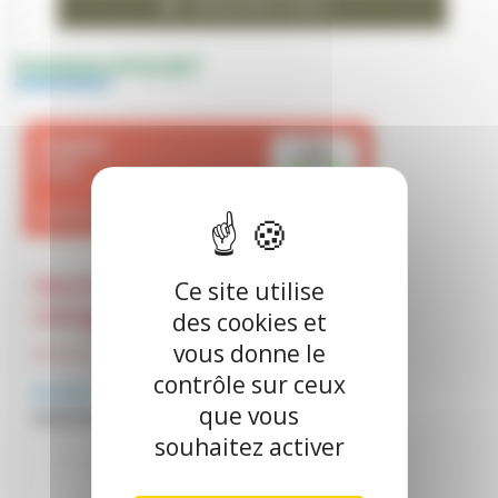
Restauration scolaire
PANNEAUPOCKET
Ce site utilise
des cookies et
vous donne le
contrôle sur ceux
que vous
souhaitez activer