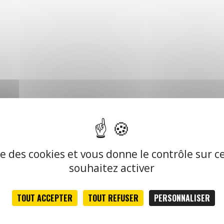
ise des cookies et vous donne le contrôle sur 
souhaitez activer
TOUT ACCEPTER
TOUT REFUSER
PERSONNALISER