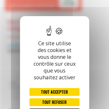
Ce site utilise
des cookies et
vous donne le
contrôle sur ceux
que vous
souhaitez activer
TOUT ACCEPTER
TOUT REFUSER