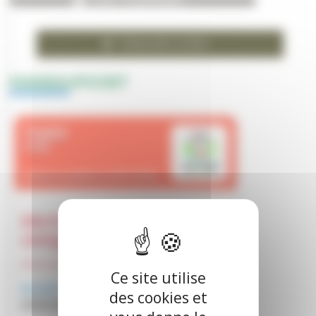
École - Portail familles
Restauration scolaire
PANNEAUPOCKET
Ce site utilise
des cookies et