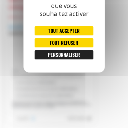
que vous
souhaitez activer
TOUT ACCEPTER
TOUT REFUSER
PERSONNALISER