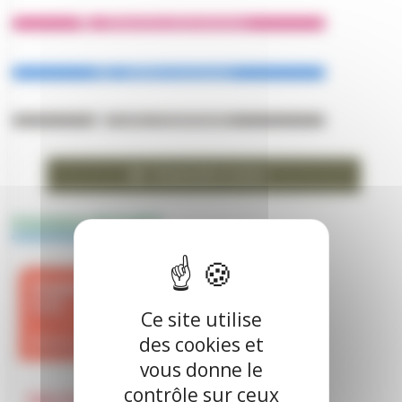
Démarches administratives
Bulletins municipaux
École - Portail familles
Restauration scolaire
PANNEAUPOCKET
Ce site utilise
des cookies et
vous donne le
contrôle sur ceux