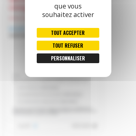
que vous
souhaitez activer
TOUT ACCEPTER
TOUT REFUSER
PERSONNALISER