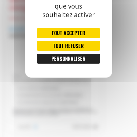
que vous
souhaitez activer
TOUT ACCEPTER
TOUT REFUSER
PERSONNALISER