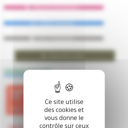
Démarches administratives
Bulletins municipaux
École - Portail familles
Restauration scolaire
PANNEAUPOCKET
Ce site utilise
des cookies et
vous donne le
contrôle sur ceux