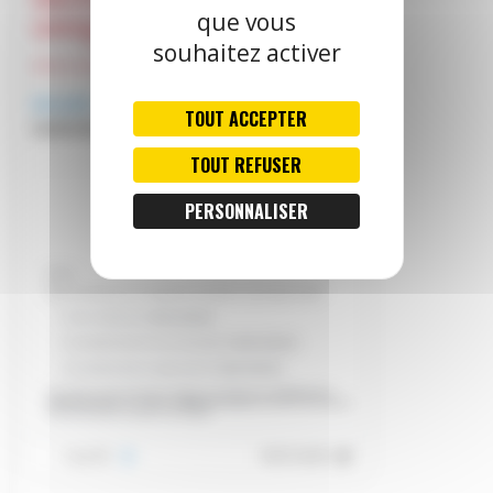
que vous
souhaitez activer
TOUT ACCEPTER
TOUT REFUSER
PERSONNALISER