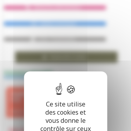
Démarches administratives
Bulletins municipaux
École - Portail familles
Restauration scolaire
PANNEAUPOCKET
Ce site utilise
des cookies et
vous donne le
contrôle sur ceux