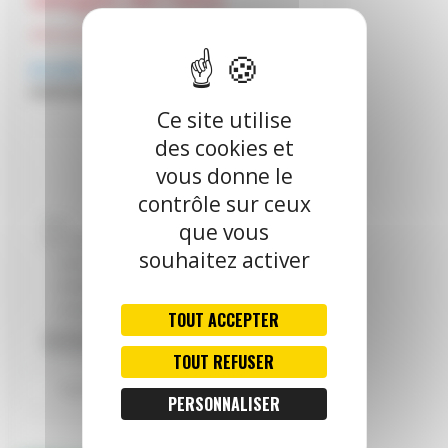
Ce site utilise
des cookies et
vous donne le
contrôle sur ceux
que vous
souhaitez activer
TOUT ACCEPTER
TOUT REFUSER
PERSONNALISER