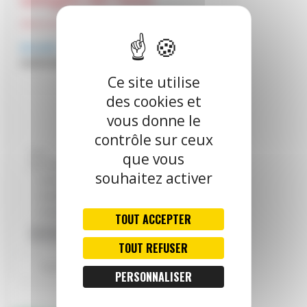
Ce site utilise
des cookies et
vous donne le
contrôle sur ceux
que vous
souhaitez activer
TOUT ACCEPTER
TOUT REFUSER
PERSONNALISER