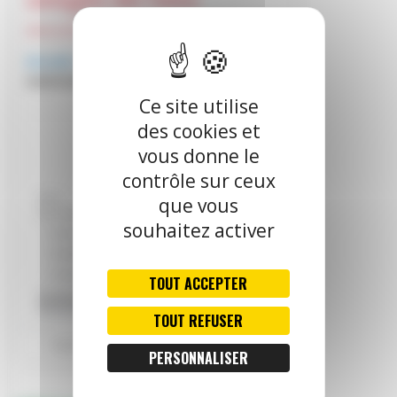
Ce site utilise
des cookies et
vous donne le
contrôle sur ceux
que vous
souhaitez activer
TOUT ACCEPTER
TOUT REFUSER
PERSONNALISER