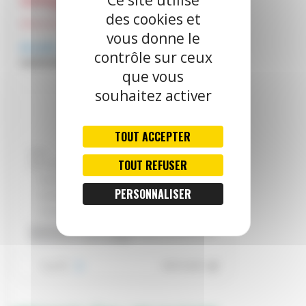
des cookies et
vous donne le
contrôle sur ceux
que vous
souhaitez activer
TOUT ACCEPTER
TOUT REFUSER
PERSONNALISER