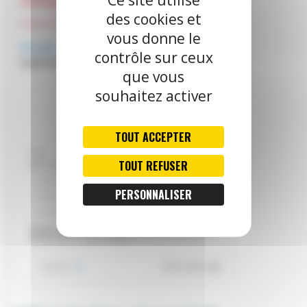
des cookies et
vous donne le
contrôle sur ceux
que vous
souhaitez activer
TOUT ACCEPTER
TOUT REFUSER
PERSONNALISER