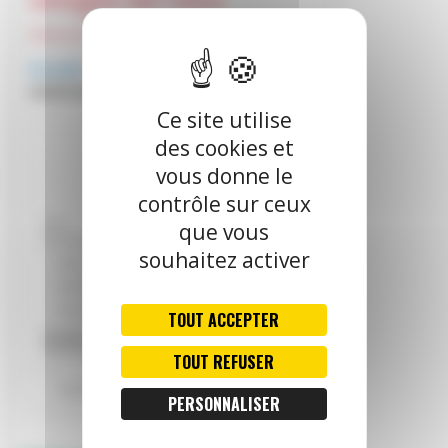
Ce site utilise
des cookies et
vous donne le
contrôle sur ceux
que vous
souhaitez activer
TOUT ACCEPTER
TOUT REFUSER
PERSONNALISER