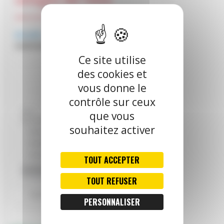
Ce site utilise
des cookies et
vous donne le
contrôle sur ceux
que vous
souhaitez activer
TOUT ACCEPTER
TOUT REFUSER
PERSONNALISER