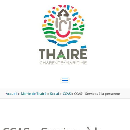
Aller au contenu
Aller au pied de page
Panneau de gestion des cookies
MENU
PRINCIPAL
Accueil
Mairie de Thairé
Social
CCAS
CCAS – Services à la personne