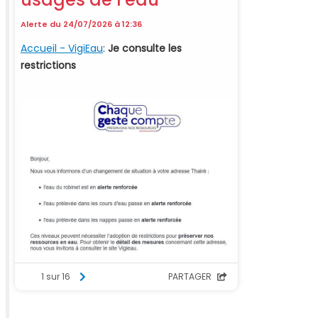
Ce site utilise
des cookies et
vous donne le
contrôle sur ceux
que vous
souhaitez activer
TOUT ACCEPTER
TOUT REFUSER
PERSONNALISER