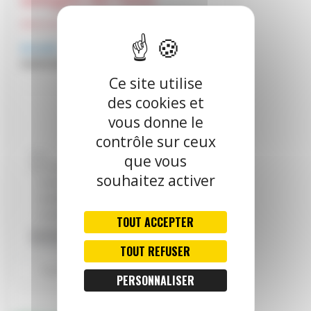
Ce site utilise
des cookies et
vous donne le
contrôle sur ceux
que vous
souhaitez activer
TOUT ACCEPTER
TOUT REFUSER
PERSONNALISER