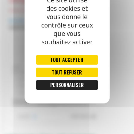
des cookies et
vous donne le
contrôle sur ceux
que vous
souhaitez activer
TOUT ACCEPTER
TOUT REFUSER
PERSONNALISER