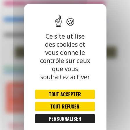
Démarches administratives
Bulletins municipaux
École - Portail familles
Ce site utilise
des cookies et
vous donne le
Restauration scolaire
contrôle sur ceux
PANNEAUPOCKET
que vous
souhaitez activer
TOUT ACCEPTER
TOUT REFUSER
PERSONNALISER