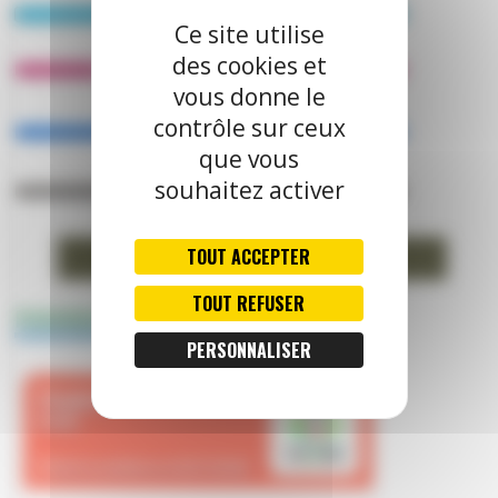
Abonnement Lettre-Info
Ce site utilise
des cookies et
Démarches administratives
vous donne le
contrôle sur ceux
Bulletins municipaux
que vous
souhaitez activer
École - Portail familles
TOUT ACCEPTER
Restauration scolaire
TOUT REFUSER
PANNEAUPOCKET
PERSONNALISER