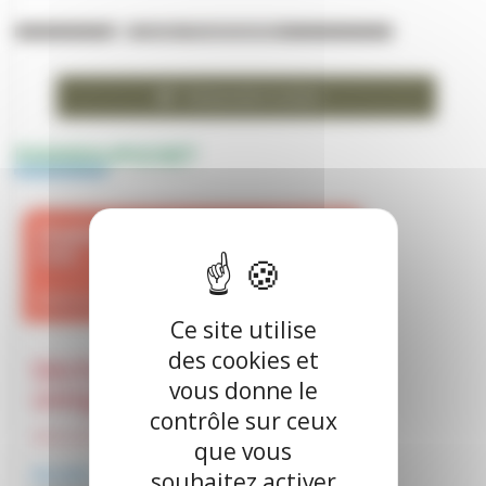
École - Portail familles
Restauration scolaire
PANNEAUPOCKET
Ce site utilise
des cookies et
vous donne le
contrôle sur ceux
que vous
souhaitez activer