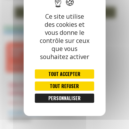
Restauration scolaire
Ce site utilise
des cookies et
PANNEAUPOCKET
vous donne le
contrôle sur ceux
que vous
souhaitez activer
TOUT ACCEPTER
TOUT REFUSER
PERSONNALISER