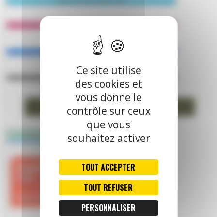
Abonnement Lettre-Info
Démarches administratives
Bulletins municipaux
Ce site utilise
École - Portail familles
des cookies et
vous donne le
Restauration scolaire
contrôle sur ceux
que vous
PANNEAUPOCKET
souhaitez activer
TOUT ACCEPTER
TOUT REFUSER
PERSONNALISER