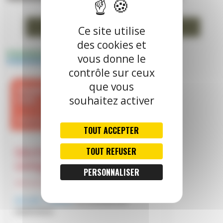
Restauration scolaire
Ce site utilise
des cookies et
PANNEAUPOCKET
vous donne le
contrôle sur ceux
que vous
souhaitez activer
TOUT ACCEPTER
TOUT REFUSER
PERSONNALISER