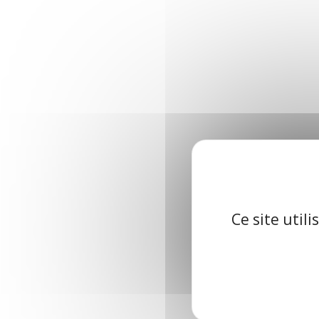
Ce site util