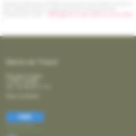
Arrêté préfectoral AP26EB156 portant autorisation d'accès à
des chemins privés et agricoles pour la protection de
l'Oedicnème criard -
Affichage du 6 mars 2026 au 6 mai 2026
Mairie de Thairé
Rue Jean Coyttar
17290 THAIRÉ
Tél. : 05 46 56 17 14
Nous contacter
FERMER
Accessibilité
Mairie de Thairé