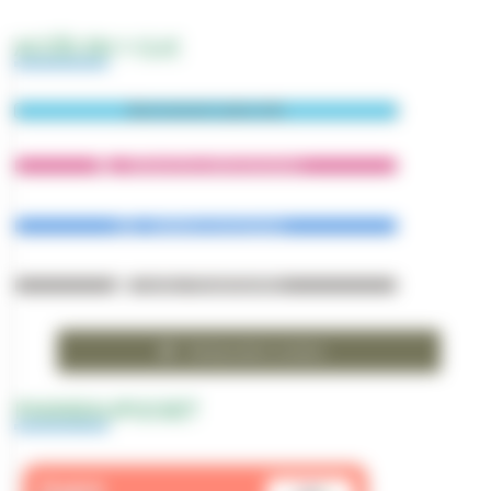
ACCÈS EN 1 CLIC
Abonnement Lettre-Info
Démarches administratives
Bulletins municipaux
École - Portail familles
Restauration scolaire
PANNEAUPOCKET