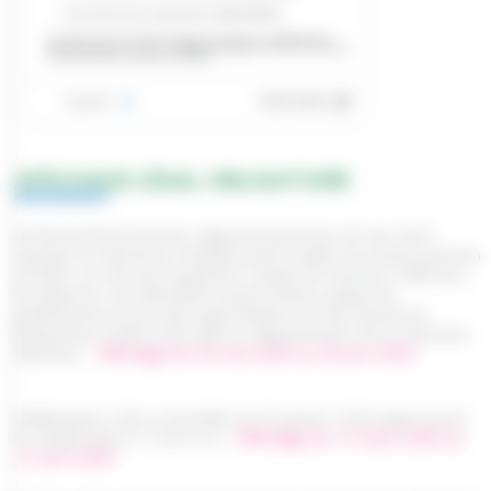
AFFICHAGE LÉGAL OBLIGATOIRE
Arrêté préfectoral inter-départemental du 20 mai 2026
mettant en demeure l'établissement public du marais poitevin
(EPMP), en tant qu'Organisme Unique de Gestion Collective,
de déposer une demande d'autorisation unique de
prélèvement et portant approbation du Plan Annuel de
Répartition (PAR) 2026 dans le département de la Charente-
Maritime -
Affichage du 26 mai 2026 au 26 juin 2026
Délibération CdA La Rochelle du 29 janvier 2026 approuvant
la modification n° 2 du PLUi -
Affichage du 12 mars 2026 au
12 avril 2026