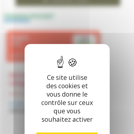
Restauration scolaire
PANNEAUPOCKET
Ce site utilise
des cookies et
vous donne le
contrôle sur ceux
que vous
souhaitez activer