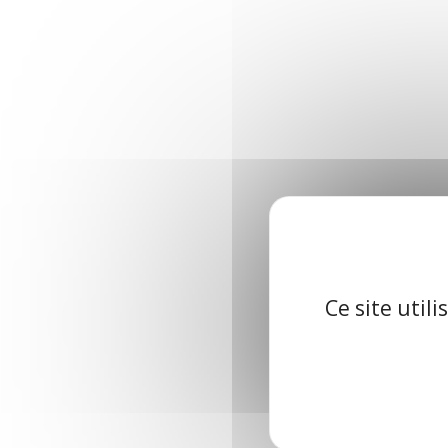
Ce site util