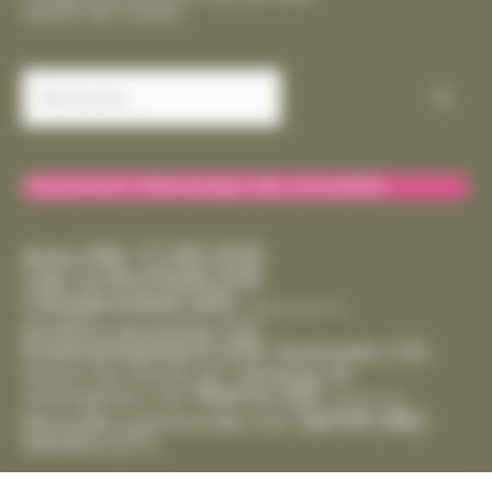
Gestion des cookies
Rechercher :
Classement thématique des actualités
CCAS
(53)
Avis
(39)
Cda La Rochelle
(29)
Citoyenneté
(45)
Département
(1)
Enfance-Jeunesse
(15)
Environnement
(35)
Festivités
(19)
Handicap
(8)
Gestion Des Déchets
(6)
Mairie
(30)
Intempéries
(10)
Marché
(2)
Santé
(46)
Mutuelle Communale
(12)
Seniors
(21)