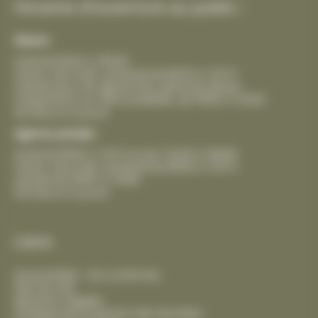
Horaires d’ouverture au public :
Mairie :
lundi de 8h30 à 18h30
mardi, mercredi, vendredi de 8h30 à 12h15
samedi pour les démarches administratives,
uniquement sur RDV préalable, de 9h00 à 12h00
fermeture le jeudi
Agence postale :
lundi de 8h00 à 12h15 et de 13h30 à 18h00
mardi, mercredi, vendredi de 8h00 à 12h15
samedi de 9h00 à 12h00
fermeture le jeudi
Liens
Accessibilité : non conforme
Plan du site
Mentions légales
Politique de protection des données