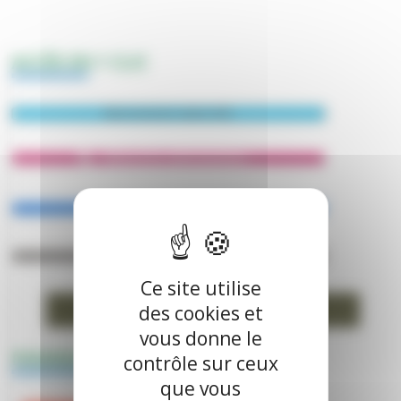
ACCÈS EN 1 CLIC
Abonnement Lettre-Info
Démarches administratives
Bulletins municipaux
École - Portail familles
Ce site utilise
des cookies et
Restauration scolaire
vous donne le
PANNEAUPOCKET
contrôle sur ceux
que vous