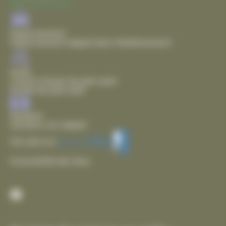
Mairie de Thairé
Stationnement
Stationnement adapté dans l'établissement
Accès
Chemin d'accès de plain pied
Entrée de plain pied
Sanitaire
Sanitaire non adapté
Voir plus sur
Accessibilité des lieux
Facebook