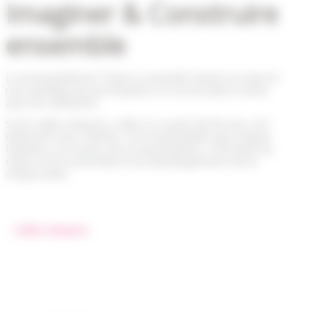
Imaginer & Construire
ensemble
La municipalité de Thairé a souhaité mettre en œuvre
une politique de participation et concertation active
avec les habitants.
Si les cafés citoyens, créés il y a près de dix ans, ont
démontré leur intérêt, il est souhaitable que chaque
habitant, au travers de sa participation, contribue au
mieux vivre ensemble et au développement de la
citoyenneté.
Cafés citoyens