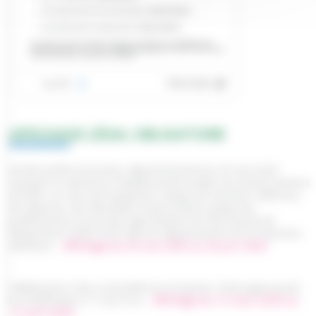
AFFICHAGE LÉGAL OBLIGATOIRE
Arrêté préfectoral inter-départemental du 20 mai 2026
mettant en demeure l'établissement public du marais poitevin
(EPMP), en tant qu'Organisme Unique de Gestion Collective,
de déposer une demande d'autorisation unique de
prélèvement et portant approbation du Plan Annuel de
Répartition (PAR) 2026 dans le département de la Charente-
Maritime -
Affichage du 26 mai 2026 au 26 juin 2026
Délibération CdA La Rochelle du 29 janvier 2026 approuvant
la modification n° 2 du PLUi -
Affichage du 12 mars 2026 au
12 avril 2026