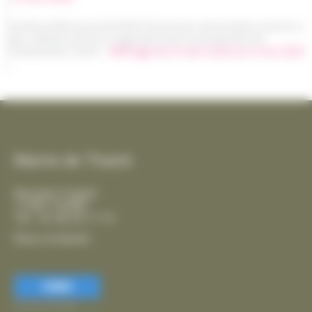
Arrêté préfectoral AP26EB156 portant autorisation d'accès à
des chemins privés et agricoles pour la protection de
l'Oedicnème criard -
Affichage du 6 mars 2026 au 6 mai 2026
Mairie de Thairé
Rue Jean Coyttar
17290 THAIRÉ
Tél. : 05 46 56 17 14
Nous contacter
FERMER
Accessibilité