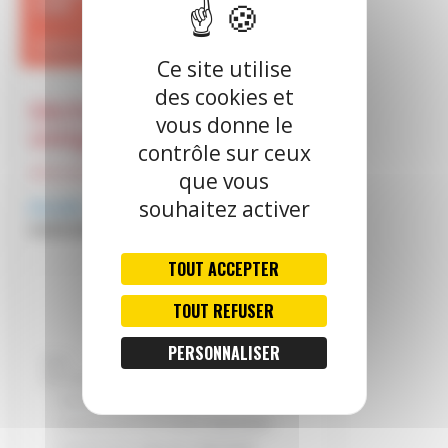
Ce site utilise
des cookies et
vous donne le
contrôle sur ceux
que vous
souhaitez activer
TOUT ACCEPTER
TOUT REFUSER
PERSONNALISER