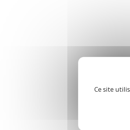
Ce site util